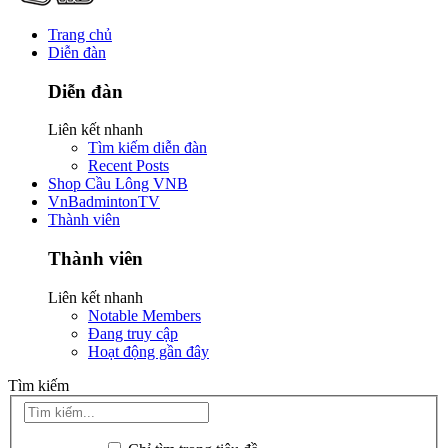
Trang chủ
Diễn đàn
Diễn đàn
Liên kết nhanh
Tìm kiếm diễn đàn
Recent Posts
Shop Cầu Lông VNB
VnBadmintonTV
Thành viên
Thành viên
Liên kết nhanh
Notable Members
Đang truy cập
Hoạt động gần đây
Tìm kiếm