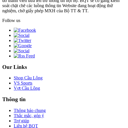
do thành viên đưa lên trừ thông tin nội bộ. BQT sẽ cố gắng kiểm
soát chặt chẽ các luồng thông tin Website đang hoạt động thử
nghiệm, chờ giấy phép MXH của Bộ TT & TT.
Follow us
Our Links
Shop Cầu Lông
VS Sports
Vợt Cầu Lông
Thông tin
Thông báo chung
Thắc mắc, góp ý
Trợ giúp
Liên hệ BQT