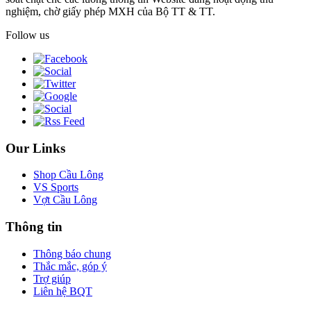
nghiệm, chờ giấy phép MXH của Bộ TT & TT.
Follow us
Our Links
Shop Cầu Lông
VS Sports
Vợt Cầu Lông
Thông tin
Thông báo chung
Thắc mắc, góp ý
Trợ giúp
Liên hệ BQT