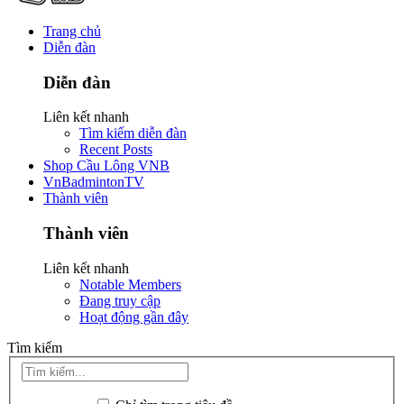
Trang chủ
Diễn đàn
Diễn đàn
Liên kết nhanh
Tìm kiếm diễn đàn
Recent Posts
Shop Cầu Lông VNB
VnBadmintonTV
Thành viên
Thành viên
Liên kết nhanh
Notable Members
Đang truy cập
Hoạt động gần đây
Tìm kiếm