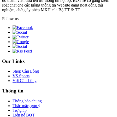
do thành viên đưa lên trừ thông tin nội bộ. BQT sẽ cố gắng kiểm
soát chặt chẽ các luồng thông tin Website đang hoạt động thử
nghiệm, chờ giấy phép MXH của Bộ TT & TT.
Follow us
Our Links
Shop Cầu Lông
VS Sports
Vợt Cầu Lông
Thông tin
Thông báo chung
Thắc mắc, góp ý
Trợ giúp
Liên hệ BQT