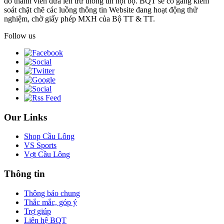
do thành viên đưa lên trừ thông tin nội bộ. BQT sẽ cố gắng kiểm
soát chặt chẽ các luồng thông tin Website đang hoạt động thử
nghiệm, chờ giấy phép MXH của Bộ TT & TT.
Follow us
Our Links
Shop Cầu Lông
VS Sports
Vợt Cầu Lông
Thông tin
Thông báo chung
Thắc mắc, góp ý
Trợ giúp
Liên hệ BQT