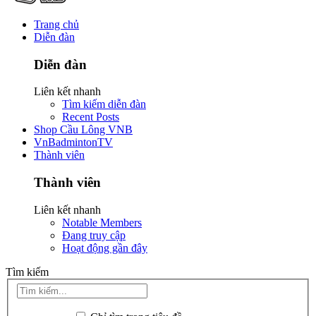
Trang chủ
Diễn đàn
Diễn đàn
Liên kết nhanh
Tìm kiếm diễn đàn
Recent Posts
Shop Cầu Lông VNB
VnBadmintonTV
Thành viên
Thành viên
Liên kết nhanh
Notable Members
Đang truy cập
Hoạt động gần đây
Tìm kiếm