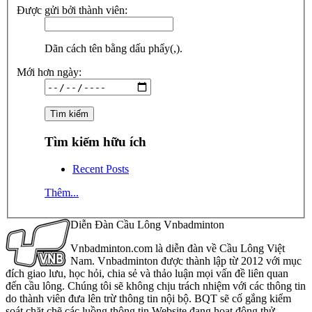
Được gửi bởi thành viên:
Dãn cách tên bằng dấu phẩy(,).
Mới hơn ngày:
Tìm kiếm hữu ích
Recent Posts
Thêm...
Diễn Đàn Cầu Lông Vnbadminton
Vnbadminton.com là diễn đàn về Cầu Lông Việt
Nam. Vnbadminton được thành lập từ 2012 với mục
đích giao lưu, học hỏi, chia sẻ và thảo luận mọi vấn đề liên quan
đến cầu lông. Chúng tôi sẽ không chịu trách nhiệm với các thông tin
do thành viên đưa lên trừ thông tin nội bộ. BQT sẽ cố gắng kiểm
soát chặt chẽ các luồng thông tin Website đang hoạt động thử