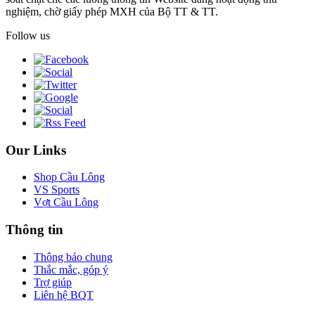
nghiệm, chờ giấy phép MXH của Bộ TT & TT.
Follow us
Our Links
Shop Cầu Lông
VS Sports
Vợt Cầu Lông
Thông tin
Thông báo chung
Thắc mắc, góp ý
Trợ giúp
Liên hệ BQT