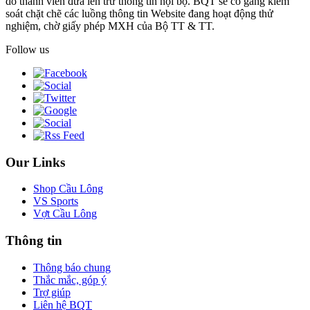
do thành viên đưa lên trừ thông tin nội bộ. BQT sẽ cố gắng kiểm
soát chặt chẽ các luồng thông tin Website đang hoạt động thử
nghiệm, chờ giấy phép MXH của Bộ TT & TT.
Follow us
Our Links
Shop Cầu Lông
VS Sports
Vợt Cầu Lông
Thông tin
Thông báo chung
Thắc mắc, góp ý
Trợ giúp
Liên hệ BQT