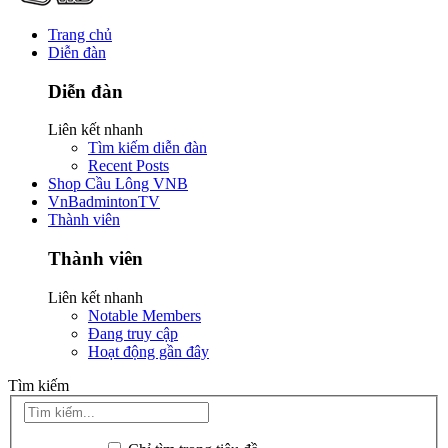
Trang chủ
Diễn đàn
Diễn đàn
Liên kết nhanh
Tìm kiếm diễn đàn
Recent Posts
Shop Cầu Lông VNB
VnBadmintonTV
Thành viên
Thành viên
Liên kết nhanh
Notable Members
Đang truy cập
Hoạt động gần đây
Tìm kiếm