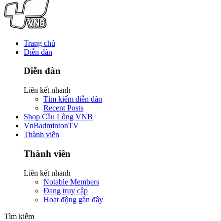
Trang chủ
Diễn đàn
Diễn đàn
Liên kết nhanh
Tìm kiếm diễn đàn
Recent Posts
Shop Cầu Lông VNB
VnBadmintonTV
Thành viên
Thành viên
Liên kết nhanh
Notable Members
Đang truy cập
Hoạt động gần đây
Tìm kiếm