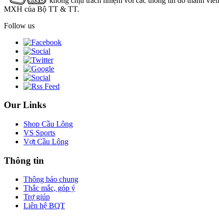
không chịu trách nhiệm với các thông tin do thành viê
MXH của Bộ TT & TT.
Follow us
Our Links
Shop Cầu Lông
VS Sports
Vợt Cầu Lông
Thông tin
Thông báo chung
Thắc mắc, góp ý
Trợ giúp
Liên hệ BQT