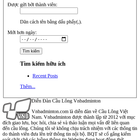
Được gửi bởi thành viên:
Dãn cách tên bằng dấu phẩy(,).
Mới hơn ngày:
Tìm kiếm hữu ích
Recent Posts
Thêm...
Diễn Đàn Cầu Lông Vnbadminton
Vnbadminton.com là diễn đàn về Cầu Lông Việt
Nam. Vnbadminton được thành lập từ 2012 với mục
đích giao lưu, học hỏi, chia sẻ và thảo luận mọi vấn đề liên quan
đến cầu lông. Chúng tôi sẽ không chịu trách nhiệm với các thông tin
do thành viên đưa lên trừ thông tin nội bộ. BQT sẽ cố gắng kiểm
soát chặt chẽ các luồng thông tin Website đang hoạt động thử