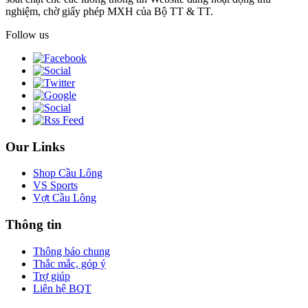
nghiệm, chờ giấy phép MXH của Bộ TT & TT.
Follow us
Our Links
Shop Cầu Lông
VS Sports
Vợt Cầu Lông
Thông tin
Thông báo chung
Thắc mắc, góp ý
Trợ giúp
Liên hệ BQT