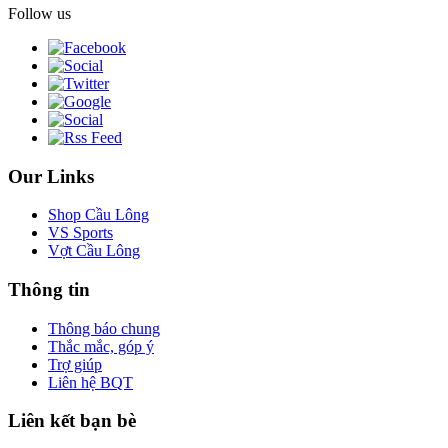
Follow us
Our Links
Shop Cầu Lông
VS Sports
Vợt Cầu Lông
Thông tin
Thông báo chung
Thắc mắc, góp ý
Trợ giúp
Liên hệ BQT
Liên kết bạn bè