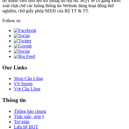
do thành viên đưa lên trừ thông tin nội bộ. BQT sẽ cố gắng kiểm
soát chặt chẽ các luồng thông tin Website đang hoạt động thử
nghiệm, chờ giấy phép MXH của Bộ TT & TT.
Follow us
Our Links
Shop Cầu Lông
VS Sports
Vợt Cầu Lông
Thông tin
Thông báo chung
Thắc mắc, góp ý
Trợ giúp
Liên hệ BQT