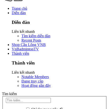
Trang chủ
Diễn đàn
Diễn đàn
Liên kết nhanh
Tìm kiếm diễn đàn
Recent Posts
Shop Cầu Lông VNB
VnBadmintonTV
Thành viên
Thành viên
Liên kết nhanh
Notable Members
Đang truy cập
Hoạt động gần đây
Tìm kiếm