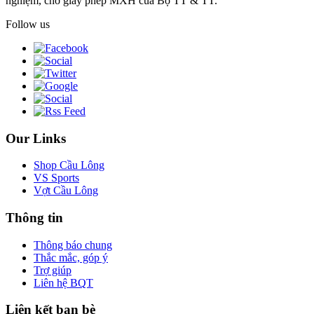
nghiệm, chờ giấy phép MXH của Bộ TT & TT.
Follow us
Our Links
Shop Cầu Lông
VS Sports
Vợt Cầu Lông
Thông tin
Thông báo chung
Thắc mắc, góp ý
Trợ giúp
Liên hệ BQT
Liên kết bạn bè