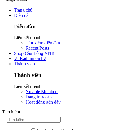
Trang chủ
Diễn đàn
Diễn đàn
Liên kết nhanh
Tìm kiếm diễn đàn
Recent Posts
Shop Cầu Lông VNB
VnBadmintonTV
Thành viên
Thành viên
Liên kết nhanh
Notable Members
Đang truy cập
Hoạt động gần đây
Tìm kiếm