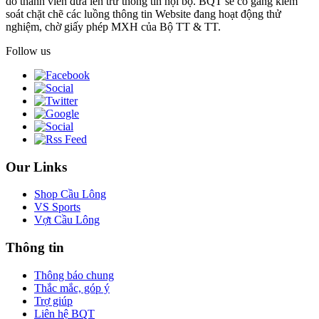
do thành viên đưa lên trừ thông tin nội bộ. BQT sẽ cố gắng kiểm
soát chặt chẽ các luồng thông tin Website đang hoạt động thử
nghiệm, chờ giấy phép MXH của Bộ TT & TT.
Follow us
Our Links
Shop Cầu Lông
VS Sports
Vợt Cầu Lông
Thông tin
Thông báo chung
Thắc mắc, góp ý
Trợ giúp
Liên hệ BQT