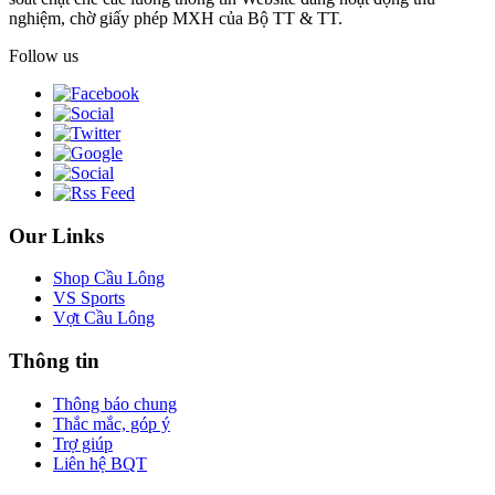
nghiệm, chờ giấy phép MXH của Bộ TT & TT.
Follow us
Our Links
Shop Cầu Lông
VS Sports
Vợt Cầu Lông
Thông tin
Thông báo chung
Thắc mắc, góp ý
Trợ giúp
Liên hệ BQT