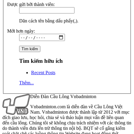
Được gửi bởi thành viên:
Dãn cách tên bằng dấu phẩy(,).
Mới hơn ngày:
Tìm kiếm hữu ích
Recent Posts
Thêm...
Diễn Đàn Cầu Lông Vnbadminton
Vnbadminton.com là diễn đàn về Cầu Lông Việt
Nam. Vnbadminton được thành lập từ 2012 với mục
đích giao lưu, học hỏi, chia sẻ và thảo luận mọi vấn đề liên quan
đến cầu lông. Chúng tôi sẽ không chịu trách nhiệm với các thông tin
do thành viên đưa lên trừ thông tin nội bộ. BQT sẽ cố gắng kiểm
soát chặt chẽ các luồng thông tin Website đang hoạt động thử