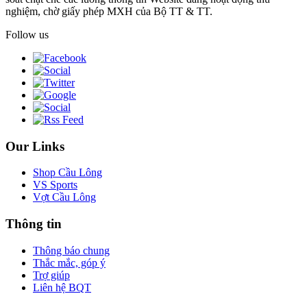
nghiệm, chờ giấy phép MXH của Bộ TT & TT.
Follow us
Our Links
Shop Cầu Lông
VS Sports
Vợt Cầu Lông
Thông tin
Thông báo chung
Thắc mắc, góp ý
Trợ giúp
Liên hệ BQT