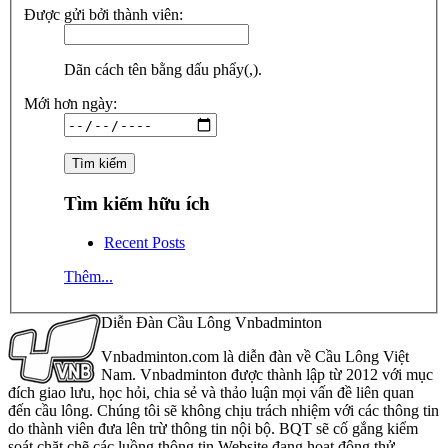
Được gửi bởi thành viên:
Dãn cách tên bằng dấu phẩy(,).
Mới hơn ngày:
Tìm kiếm hữu ích
Recent Posts
Thêm...
Diễn Đàn Cầu Lông Vnbadminton
Vnbadminton.com là diễn đàn về Cầu Lông Việt
Nam. Vnbadminton được thành lập từ 2012 với mục
đích giao lưu, học hỏi, chia sẻ và thảo luận mọi vấn đề liên quan
đến cầu lông. Chúng tôi sẽ không chịu trách nhiệm với các thông tin
do thành viên đưa lên trừ thông tin nội bộ. BQT sẽ cố gắng kiểm
soát chặt chẽ các luồng thông tin Website đang hoạt động thử