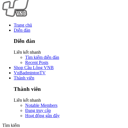
Trang chủ
Diễn đàn
Diễn đàn
Liên kết nhanh
Tìm kiếm diễn đàn
Recent Posts
Shop Cầu Lông VNB
VnBadmintonTV
Thành viên
Thành viên
Liên kết nhanh
Notable Members
Đang truy cập
Hoạt động gần đây
Tìm kiếm