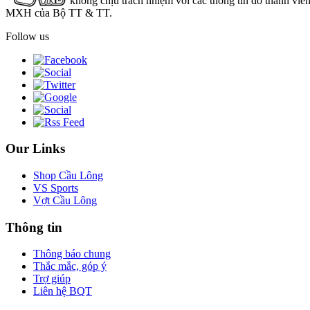
không chịu trách nhiệm với các thông tin do thành viê
MXH của Bộ TT & TT.
Follow us
Our Links
Shop Cầu Lông
VS Sports
Vợt Cầu Lông
Thông tin
Thông báo chung
Thắc mắc, góp ý
Trợ giúp
Liên hệ BQT