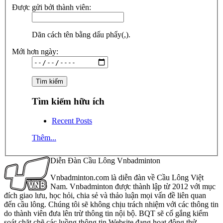
Được gửi bởi thành viên:
Dãn cách tên bằng dấu phẩy(,).
Mới hơn ngày:
Tìm kiếm hữu ích
Recent Posts
Thêm...
Diễn Đàn Cầu Lông Vnbadminton
Vnbadminton.com là diễn đàn về Cầu Lông Việt
Nam. Vnbadminton được thành lập từ 2012 với mục
đích giao lưu, học hỏi, chia sẻ và thảo luận mọi vấn đề liên quan
đến cầu lông. Chúng tôi sẽ không chịu trách nhiệm với các thông tin
do thành viên đưa lên trừ thông tin nội bộ. BQT sẽ cố gắng kiểm
soát chặt chẽ các luồng thông tin Website đang hoạt động thử