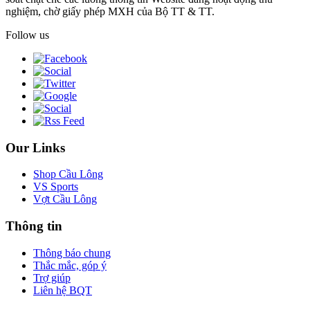
nghiệm, chờ giấy phép MXH của Bộ TT & TT.
Follow us
Our Links
Shop Cầu Lông
VS Sports
Vợt Cầu Lông
Thông tin
Thông báo chung
Thắc mắc, góp ý
Trợ giúp
Liên hệ BQT