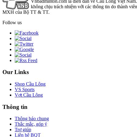
Vnbadminton.com là diễn đàn về Cầu Lông Việt Nam. Vn
không chịu trách nhiệm với các thông tin do thành viê
MXH của Bộ TT & TT.
Follow us
Our Links
Shop Cầu Lông
VS Sports
Vợt Cầu Lông
Thông tin
Thông báo chung
Thắc mắc, góp ý
Trợ giúp
Liên hệ BQT