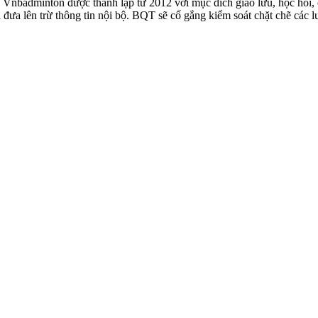
badminton được thành lập từ 2012 với mục đích giao lưu, học hỏi, ch
n đưa lên trừ thông tin nội bộ. BQT sẽ cố gắng kiểm soát chặt chẽ các