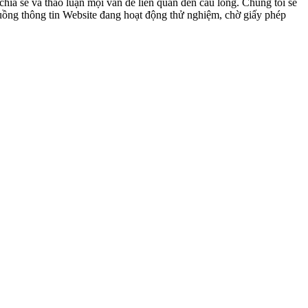
ia sẻ và thảo luận mọi vấn đề liên quan đến cầu lông. Chúng tôi sẽ
 luồng thông tin Website đang hoạt động thử nghiệm, chờ giấy phép