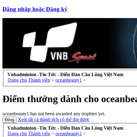
Đăng nhập hoặc Đăng ký
Vnbadminton -Tin Tức - Diễn Đàn Cầu Lông Việt Nam
Trang chủ
Thành viên
>
oceanbeauty1
>
Điểm thưởng dành cho oceanbe
oceanbeauty1 has not been awarded any trophies yet.
Xem tất cả thành tích có thể đạt được
Vnbadminton -Tin Tức - Diễn Đàn Cầu Lông Việt Nam
Trang chủ
Thành viên
>
oceanbeauty1
>