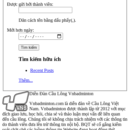
Được gửi bởi thành viên:
Dãn cách tên bằng dấu phẩy(,).
Mới hơn ngày:
Tìm kiếm hữu ích
Recent Posts
Thêm...
Diễn Đàn Cầu Lông Vnbadminton
Vnbadminton.com là diễn đàn về Cầu Lông Việt
Nam. Vnbadminton được thành lập từ 2012 với mục
đích giao lưu, học hỏi, chia sẻ và thảo luận mọi vấn đề liên quan
đến cầu lông. Chúng tôi sẽ không chịu trách nhiệm với các thông tin
do thành viên đưa lên trừ thông tin nội bộ. BQT sẽ cố gắng kiểm
soát chặt chẽ các luồng thông tin Website đang hoạt động thử