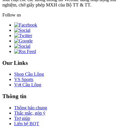
nghiệm, chờ giấy phép MXH của Bộ TT & TT.
Follow us
Our Links
Shop Cầu Lông
VS Sports
Vợt Cầu Lông
Thông tin
Thông báo chung
Thắc mắc, góp ý
Trợ giúp
Liên hệ BQT