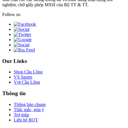
nghiệm, chờ giấy phép MXH của Bộ TT & TT.
Follow us
Our Links
Shop Cầu Lông
VS Sports
Vợt Cầu Lông
Thông tin
Thông báo chung
Thắc mắc, góp ý
Trợ giúp
Liên hệ BQT