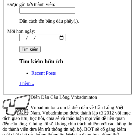
Được gửi bởi thành viên:
Dãn cách tên bằng dấu phẩy(,).
Mới hơn ngày:
Tìm kiếm hữu ích
Recent Posts
Thêm...
Diễn Đàn Cầu Lông Vnbadminton
Vnbadminton.com là diễn đàn về Cầu Lông Việt
Nam. Vnbadminton được thành lập từ 2012 với mục
đích giao lưu, học hỏi, chia sẻ và thảo luận mọi vấn đề liên quan
đến cầu lông. Chúng tôi sẽ không chịu trách nhiệm với các thông tin
do thành viên đưa lên trừ thông tin nội bộ. BQT sẽ cố gắng kiểm
soát chặt chẽ các luồng thông tin Website đang hoạt động thử