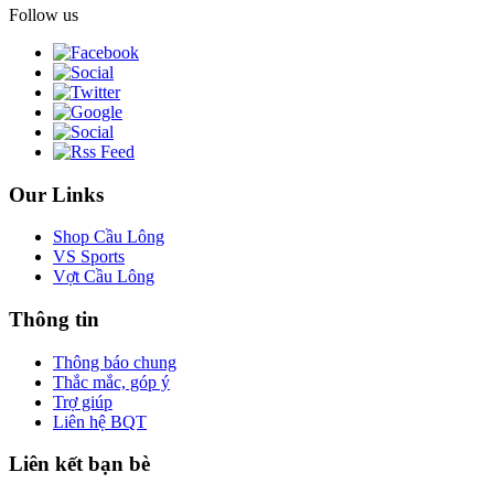
Follow us
Our Links
Shop Cầu Lông
VS Sports
Vợt Cầu Lông
Thông tin
Thông báo chung
Thắc mắc, góp ý
Trợ giúp
Liên hệ BQT
Liên kết bạn bè