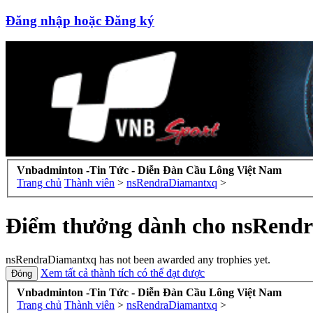
Đăng nhập hoặc Đăng ký
Vnbadminton -Tin Tức - Diễn Đàn Cầu Lông Việt Nam
Trang chủ
Thành viên
>
nsRendraDiamantxq
>
Điểm thưởng dành cho nsRend
nsRendraDiamantxq has not been awarded any trophies yet.
Xem tất cả thành tích có thể đạt được
Vnbadminton -Tin Tức - Diễn Đàn Cầu Lông Việt Nam
Trang chủ
Thành viên
>
nsRendraDiamantxq
>