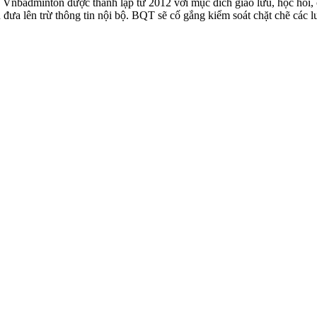
badminton được thành lập từ 2012 với mục đích giao lưu, học hỏi, ch
n đưa lên trừ thông tin nội bộ. BQT sẽ cố gắng kiểm soát chặt chẽ các