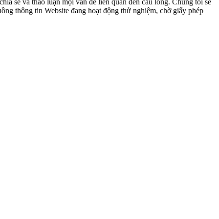
ia sẻ và thảo luận mọi vấn đề liên quan đến cầu lông. Chúng tôi sẽ
 luồng thông tin Website đang hoạt động thử nghiệm, chờ giấy phép