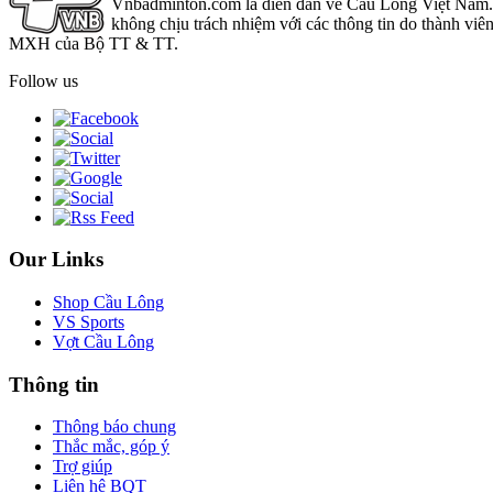
Vnbadminton.com là diễn đàn về Cầu Lông Việt Nam. Vn
không chịu trách nhiệm với các thông tin do thành viê
MXH của Bộ TT & TT.
Follow us
Our Links
Shop Cầu Lông
VS Sports
Vợt Cầu Lông
Thông tin
Thông báo chung
Thắc mắc, góp ý
Trợ giúp
Liên hệ BQT