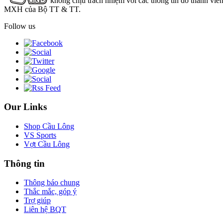
không chịu trách nhiệm với các thông tin do thành viê
MXH của Bộ TT & TT.
Follow us
Our Links
Shop Cầu Lông
VS Sports
Vợt Cầu Lông
Thông tin
Thông báo chung
Thắc mắc, góp ý
Trợ giúp
Liên hệ BQT