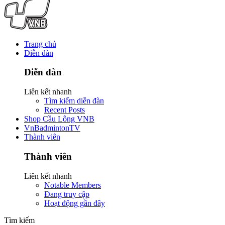
Trang chủ
Diễn đàn
Diễn đàn
Liên kết nhanh
Tìm kiếm diễn đàn
Recent Posts
Shop Cầu Lông VNB
VnBadmintonTV
Thành viên
Thành viên
Liên kết nhanh
Notable Members
Đang truy cập
Hoạt động gần đây
Tìm kiếm