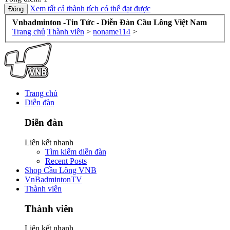
Xem tất cả thành tích có thể đạt được
Vnbadminton -Tin Tức - Diễn Đàn Cầu Lông Việt Nam
Trang chủ
Thành viên
>
noname114
>
Trang chủ
Diễn đàn
Diễn đàn
Liên kết nhanh
Tìm kiếm diễn đàn
Recent Posts
Shop Cầu Lông VNB
VnBadmintonTV
Thành viên
Thành viên
Liên kết nhanh