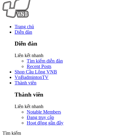
Trang chủ
Diễn đàn
Diễn đàn
Liên kết nhanh
Tìm kiếm diễn đàn
Recent Posts
Shop Cầu Lông VNB
VnBadmintonTV
Thành viên
Thành viên
Liên kết nhanh
Notable Members
Đang truy cập
Hoạt động gần đây
Tìm kiếm