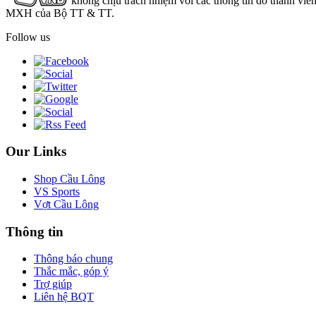
không chịu trách nhiệm với các thông tin do thành viê
MXH của Bộ TT & TT.
Follow us
Our Links
Shop Cầu Lông
VS Sports
Vợt Cầu Lông
Thông tin
Thông báo chung
Thắc mắc, góp ý
Trợ giúp
Liên hệ BQT