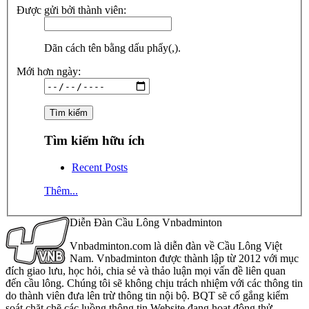
Được gửi bởi thành viên:
Dãn cách tên bằng dấu phẩy(,).
Mới hơn ngày:
Tìm kiếm hữu ích
Recent Posts
Thêm...
Diễn Đàn Cầu Lông Vnbadminton
Vnbadminton.com là diễn đàn về Cầu Lông Việt
Nam. Vnbadminton được thành lập từ 2012 với mục
đích giao lưu, học hỏi, chia sẻ và thảo luận mọi vấn đề liên quan
đến cầu lông. Chúng tôi sẽ không chịu trách nhiệm với các thông tin
do thành viên đưa lên trừ thông tin nội bộ. BQT sẽ cố gắng kiểm
soát chặt chẽ các luồng thông tin Website đang hoạt động thử