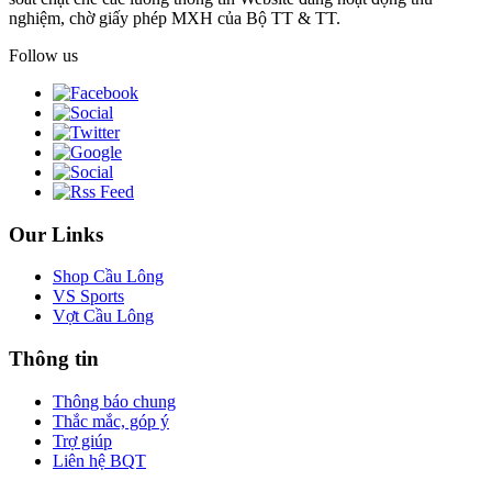
nghiệm, chờ giấy phép MXH của Bộ TT & TT.
Follow us
Our Links
Shop Cầu Lông
VS Sports
Vợt Cầu Lông
Thông tin
Thông báo chung
Thắc mắc, góp ý
Trợ giúp
Liên hệ BQT