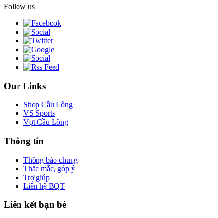
Follow us
Our Links
Shop Cầu Lông
VS Sports
Vợt Cầu Lông
Thông tin
Thông báo chung
Thắc mắc, góp ý
Trợ giúp
Liên hệ BQT
Liên kết bạn bè