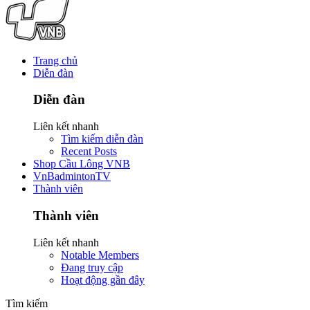
Trang chủ
Diễn đàn
Diễn đàn
Liên kết nhanh
Tìm kiếm diễn đàn
Recent Posts
Shop Cầu Lông VNB
VnBadmintonTV
Thành viên
Thành viên
Liên kết nhanh
Notable Members
Đang truy cập
Hoạt động gần đây
Tìm kiếm