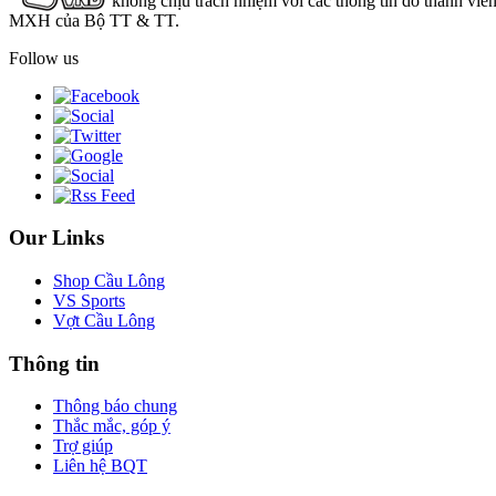
không chịu trách nhiệm với các thông tin do thành viê
MXH của Bộ TT & TT.
Follow us
Our Links
Shop Cầu Lông
VS Sports
Vợt Cầu Lông
Thông tin
Thông báo chung
Thắc mắc, góp ý
Trợ giúp
Liên hệ BQT