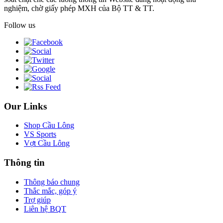
nghiệm, chờ giấy phép MXH của Bộ TT & TT.
Follow us
Our Links
Shop Cầu Lông
VS Sports
Vợt Cầu Lông
Thông tin
Thông báo chung
Thắc mắc, góp ý
Trợ giúp
Liên hệ BQT