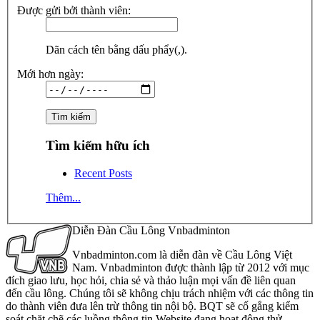
Được gửi bởi thành viên:
Dãn cách tên bằng dấu phẩy(,).
Mới hơn ngày:
Tìm kiếm hữu ích
Recent Posts
Thêm...
Diễn Đàn Cầu Lông Vnbadminton
Vnbadminton.com là diễn đàn về Cầu Lông Việt
Nam. Vnbadminton được thành lập từ 2012 với mục
đích giao lưu, học hỏi, chia sẻ và thảo luận mọi vấn đề liên quan
đến cầu lông. Chúng tôi sẽ không chịu trách nhiệm với các thông tin
do thành viên đưa lên trừ thông tin nội bộ. BQT sẽ cố gắng kiểm
soát chặt chẽ các luồng thông tin Website đang hoạt động thử