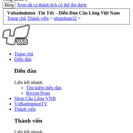
Xem tất cả thành tích có thể đạt được
Vnbadminton -Tin Tức - Diễn Đàn Cầu Lông Việt Nam
Trang chủ
Thành viên
>
nhatpham32
>
Trang chủ
Diễn đàn
Diễn đàn
Liên kết nhanh
Tìm kiếm diễn đàn
Recent Posts
Shop Cầu Lông VNB
VnBadmintonTV
Thành viên
Thành viên
Liên kết nhanh