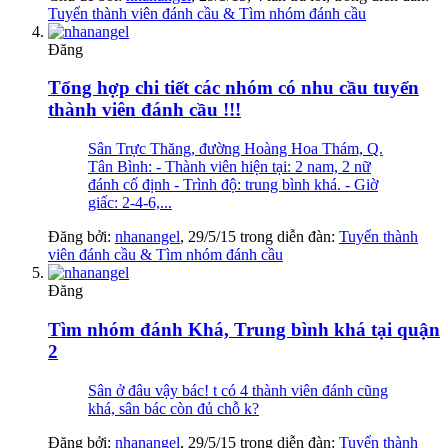
Tuyển thành viên đánh cầu & Tìm nhóm đánh cầu
Đăng
Tổng hợp chi tiết các nhóm có nhu cầu tuyển
thành viên đánh cầu !!!
Sân Trực Thăng, đường Hoàng Hoa Thám, Q.
Tân Bình: - Thành viên hiện tại: 2 nam, 2 nữ
đánh cố định - Trình độ: trung bình khá. - Giờ
giấc: 2-4-6,...
Đăng bởi:
nhanangel
,
29/5/15
trong diễn đàn:
Tuyển thành
viên đánh cầu & Tìm nhóm đánh cầu
Đăng
Tìm nhóm đánh Khá, Trung bình khá tại quận
2
Sân ở đâu vậy bác! t có 4 thành viên đánh cũng
khá, sân bác còn đủ chỗ k?
Đăng bởi:
nhanangel
,
29/5/15
trong diễn đàn:
Tuyển thành