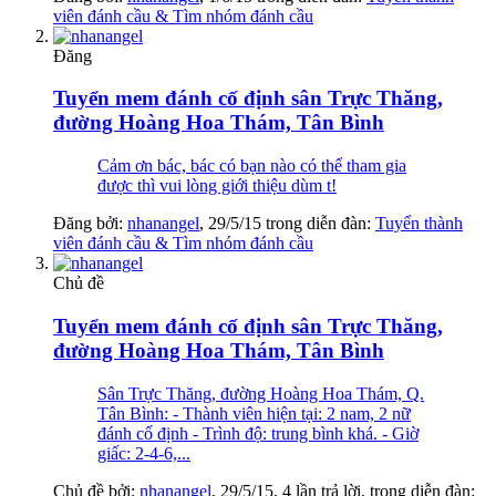
viên đánh cầu & Tìm nhóm đánh cầu
Đăng
Tuyển mem đánh cố định sân Trực Thăng,
đường Hoàng Hoa Thám, Tân Bình
Cảm ơn bác, bác có bạn nào có thể tham gia
được thì vui lòng giới thiệu dùm t!
Đăng bởi:
nhanangel
,
29/5/15
trong diễn đàn:
Tuyển thành
viên đánh cầu & Tìm nhóm đánh cầu
Chủ đề
Tuyển mem đánh cố định sân Trực Thăng,
đường Hoàng Hoa Thám, Tân Bình
Sân Trực Thăng, đường Hoàng Hoa Thám, Q.
Tân Bình: - Thành viên hiện tại: 2 nam, 2 nữ
đánh cố định - Trình độ: trung bình khá. - Giờ
giấc: 2-4-6,...
Chủ đề bởi:
nhanangel
,
29/5/15
, 4 lần trả lời, trong diễn đàn: