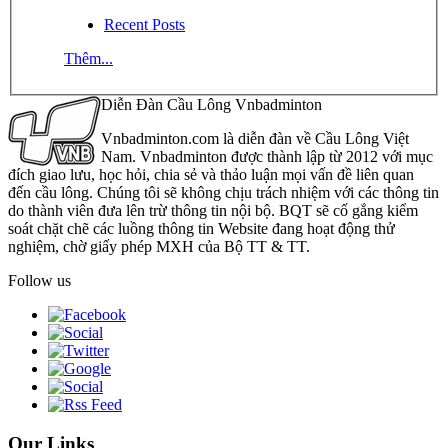
Recent Posts
Thêm...
Diễn Đàn Cầu Lông Vnbadminton
Vnbadminton.com là diễn đàn về Cầu Lông Việt
Nam. Vnbadminton được thành lập từ 2012 với mục
đích giao lưu, học hỏi, chia sẻ và thảo luận mọi vấn đề liên quan
đến cầu lông. Chúng tôi sẽ không chịu trách nhiệm với các thông tin
do thành viên đưa lên trừ thông tin nội bộ. BQT sẽ cố gắng kiểm
soát chặt chẽ các luồng thông tin Website đang hoạt động thử
nghiệm, chờ giấy phép MXH của Bộ TT & TT.
Follow us
Our Links