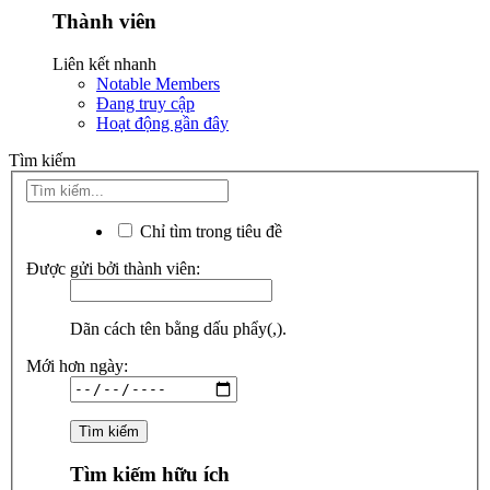
Thành viên
Liên kết nhanh
Notable Members
Đang truy cập
Hoạt động gần đây
Tìm kiếm
Chỉ tìm trong tiêu đề
Được gửi bởi thành viên:
Dãn cách tên bằng dấu phẩy(,).
Mới hơn ngày:
Tìm kiếm hữu ích