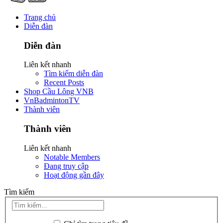
Trang chủ
Diễn đàn
Diễn đàn
Liên kết nhanh
Tìm kiếm diễn đàn
Recent Posts
Shop Cầu Lông VNB
VnBadmintonTV
Thành viên
Thành viên
Liên kết nhanh
Notable Members
Đang truy cập
Hoạt động gần đây
Tìm kiếm