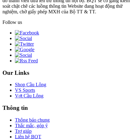
do thành viên đưa lên trừ thông tin nội bộ. BQT sẽ cố gắng kiểm
soát chặt chẽ các luồng thông tin Website đang hoạt động thử
nghiệm, chờ giấy phép MXH của Bộ TT & TT.
Follow us
Our Links
Shop Cầu Lông
VS Sports
Vợt Cầu Lông
Thông tin
Thông báo chung
Thắc mắc, góp ý
Trợ giúp
Liên hệ BQT