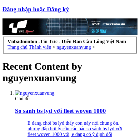
Đăng nhập hoặc Đăng ký
Vnbadminton -Tin Tức - Diễn Đàn Cầu Lông Việt Nam
Trang chủ
Thành viên
>
nguyenxuanvung
>
Recent Content by
nguyenxuanvung
Chủ đề
So sanh bs lyd với fleet woven 1000
E đang chơi bs lyd thấy con này nói chung ổn,
nhưng đập hơi lỳ cầu các bác so sánh bs lyd với
fleet woven 1000 với, e đang có ý định đổi