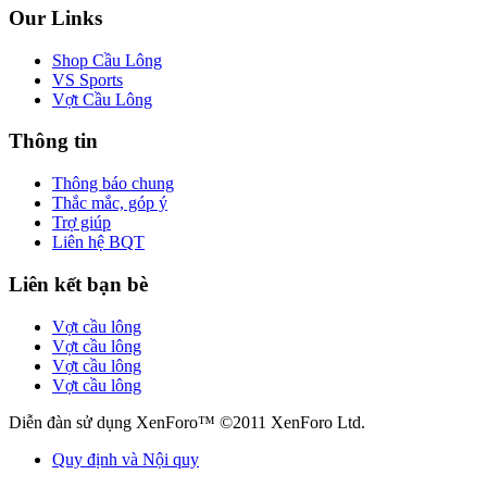
Our Links
Shop Cầu Lông
VS Sports
Vợt Cầu Lông
Thông tin
Thông báo chung
Thắc mắc, góp ý
Trợ giúp
Liên hệ BQT
Liên kết bạn bè
Vợt cầu lông
Vợt cầu lông
Vợt cầu lông
Vợt cầu lông
Diễn đàn sử dụng XenForo™ ©2011 XenForo Ltd.
Quy định và Nội quy