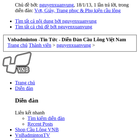
Chủ đề bởi:
nguyenxuanvung
,
18/1/13
, 1 lần trả lời, trong
diễn đàn:
Vợt, Giày, Trang phục & Phụ kiện cầu lông
Tìm tất cả nội dung bởi nguyenxuanvung
Tìm tất cả chủ đề bởi nguyenxuanvung
Vnbadminton -Tin Tức - Diễn Đàn Cầu Lông Việt Nam
Trang chủ
Thành viên
>
nguyenxuanvung
>
Trang chủ
Diễn đàn
Diễn đàn
Liên kết nhanh
Tìm kiếm diễn đàn
Recent Posts
Shop Cầu Lông VNB
VnBadmintonTV