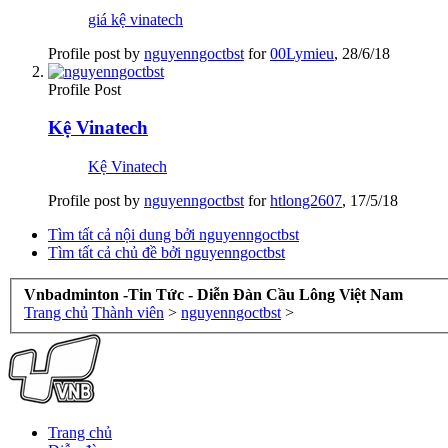
giá kệ vinatech
Profile post by
nguyenngoctbst
for
00Lymieu
,
28/6/18
Profile Post
Kệ Vinatech
Kệ Vinatech
Profile post by
nguyenngoctbst
for
htlong2607
,
17/5/18
Tìm tất cả nội dung bởi nguyenngoctbst
Tìm tất cả chủ đề bởi nguyenngoctbst
Vnbadminton -Tin Tức - Diễn Đàn Cầu Lông Việt Nam
Trang chủ
Thành viên
>
nguyenngoctbst
>
Trang chủ