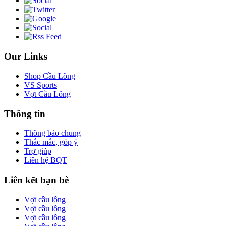
Our Links
Shop Cầu Lông
VS Sports
Vợt Cầu Lông
Thông tin
Thông báo chung
Thắc mắc, góp ý
Trợ giúp
Liên hệ BQT
Liên kết bạn bè
Vợt cầu lông
Vợt cầu lông
Vợt cầu lông