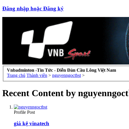
Đăng nhập hoặc Đăng ký
Vnbadminton -Tin Tức - Diễn Đàn Cầu Lông Việt Nam
Trang chủ
Thành viên
>
nguyenngoctbst
>
Recent Content by nguyenngoct
Profile Post
giá kệ vinatech