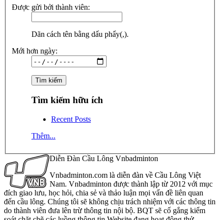
Được gửi bởi thành viên:
Dãn cách tên bằng dấu phẩy(,).
Mới hơn ngày:
Tìm kiếm hữu ích
Recent Posts
Thêm...
Diễn Đàn Cầu Lông Vnbadminton
Vnbadminton.com là diễn đàn về Cầu Lông Việt
Nam. Vnbadminton được thành lập từ 2012 với mục
đích giao lưu, học hỏi, chia sẻ và thảo luận mọi vấn đề liên quan
đến cầu lông. Chúng tôi sẽ không chịu trách nhiệm với các thông tin
do thành viên đưa lên trừ thông tin nội bộ. BQT sẽ cố gắng kiểm
soát chặt chẽ các luồng thông tin Website đang hoạt động thử