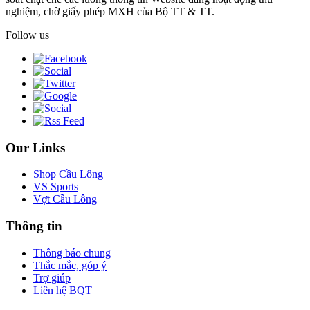
nghiệm, chờ giấy phép MXH của Bộ TT & TT.
Follow us
Our Links
Shop Cầu Lông
VS Sports
Vợt Cầu Lông
Thông tin
Thông báo chung
Thắc mắc, góp ý
Trợ giúp
Liên hệ BQT