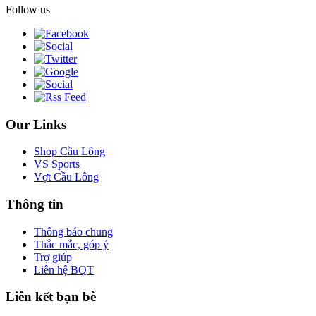
Follow us
Our Links
Shop Cầu Lông
VS Sports
Vợt Cầu Lông
Thông tin
Thông báo chung
Thắc mắc, góp ý
Trợ giúp
Liên hệ BQT
Liên kết bạn bè