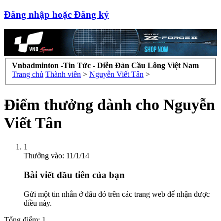
Đăng nhập hoặc Đăng ký
Vnbadminton -Tin Tức - Diễn Đàn Cầu Lông Việt Nam
Trang chủ
Thành viên
>
Nguyễn Viết Tân
>
Điểm thưởng dành cho Nguyễn
Viết Tân
1
Thưởng vào:
11/1/14
Bài viết đầu tiên của bạn
Gửi một tin nhắn ở đâu đó trên các trang web để nhận được
điều này.
Tổng điểm: 1