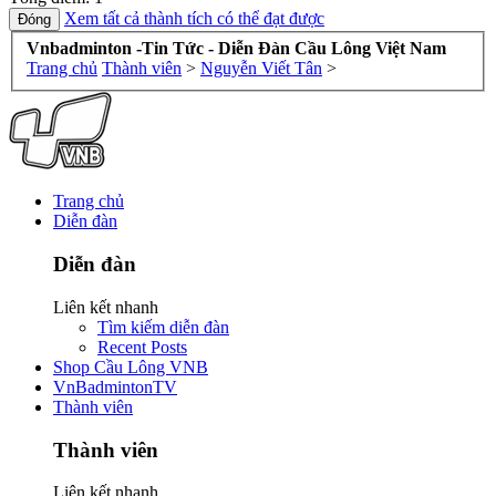
Xem tất cả thành tích có thể đạt được
Vnbadminton -Tin Tức - Diễn Đàn Cầu Lông Việt Nam
Trang chủ
Thành viên
>
Nguyễn Viết Tân
>
Trang chủ
Diễn đàn
Diễn đàn
Liên kết nhanh
Tìm kiếm diễn đàn
Recent Posts
Shop Cầu Lông VNB
VnBadmintonTV
Thành viên
Thành viên
Liên kết nhanh