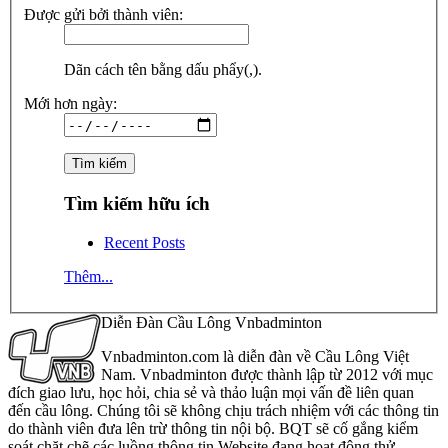
Được gửi bởi thành viên:
Dãn cách tên bằng dấu phẩy(,).
Mới hơn ngày:
Tìm kiếm hữu ích
Recent Posts
Thêm...
Diễn Đàn Cầu Lông Vnbadminton
Vnbadminton.com là diễn đàn về Cầu Lông Việt
Nam. Vnbadminton được thành lập từ 2012 với mục
đích giao lưu, học hỏi, chia sẻ và thảo luận mọi vấn đề liên quan
đến cầu lông. Chúng tôi sẽ không chịu trách nhiệm với các thông tin
do thành viên đưa lên trừ thông tin nội bộ. BQT sẽ cố gắng kiểm
soát chặt chẽ các luồng thông tin Website đang hoạt động thử