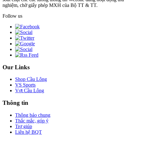
nghiệm, chờ giấy phép MXH của Bộ TT & TT.
Follow us
Our Links
Shop Cầu Lông
VS Sports
Vợt Cầu Lông
Thông tin
Thông báo chung
Thắc mắc, góp ý
Trợ giúp
Liên hệ BQT