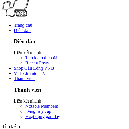
Trang chủ
Diễn đàn
Diễn đàn
Liên kết nhanh
Tìm kiếm diễn đàn
Recent Posts
Shop Cầu Lông VNB
VnBadmintonTV
Thành viên
Thành viên
Liên kết nhanh
Notable Members
Đang truy cập
Hoạt động gần đây
Tìm kiếm