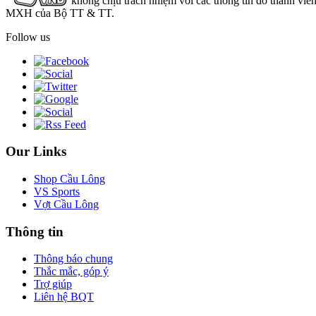
không chịu trách nhiệm với các thông tin do thành viê
MXH của Bộ TT & TT.
Follow us
Our Links
Shop Cầu Lông
VS Sports
Vợt Cầu Lông
Thông tin
Thông báo chung
Thắc mắc, góp ý
Trợ giúp
Liên hệ BQT