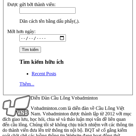
Được gửi bởi thành viên:
Dãn cách tên bằng dấu phẩy(,).
Mới hơn ngày:
Tìm kiếm hữu ích
Recent Posts
Thêm...
Diễn Đàn Cầu Lông Vnbadminton
Vnbadminton.com là diễn đàn về Cầu Lông Việt
Nam. Vnbadminton được thành lập từ 2012 với mục
đích giao lưu, học hỏi, chia sẻ và thảo luận mọi vấn đề liên quan
đến cầu lông. Chúng tôi sẽ không chịu trách nhiệm với các thông tin
do thành viên đưa lên trừ thông tin nội bộ. BQT sẽ cố gắng kiểm
soát chặt chẽ các luồng thông tin Website đang hoạt động thử