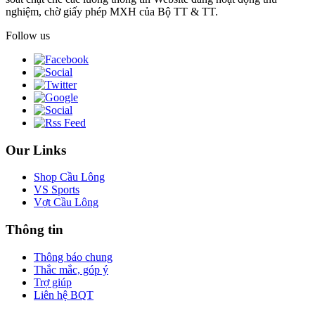
nghiệm, chờ giấy phép MXH của Bộ TT & TT.
Follow us
Our Links
Shop Cầu Lông
VS Sports
Vợt Cầu Lông
Thông tin
Thông báo chung
Thắc mắc, góp ý
Trợ giúp
Liên hệ BQT