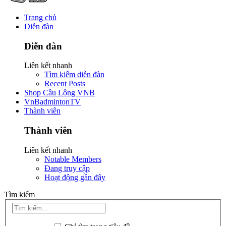
Trang chủ
Diễn đàn
Diễn đàn
Liên kết nhanh
Tìm kiếm diễn đàn
Recent Posts
Shop Cầu Lông VNB
VnBadmintonTV
Thành viên
Thành viên
Liên kết nhanh
Notable Members
Đang truy cập
Hoạt động gần đây
Tìm kiếm