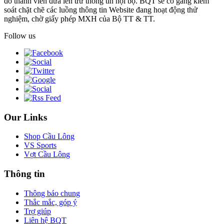
do thành viên đưa lên trừ thông tin nội bộ. BQT sẽ cố gắng kiểm
soát chặt chẽ các luồng thông tin Website đang hoạt động thử
nghiệm, chờ giấy phép MXH của Bộ TT & TT.
Follow us
Our Links
Shop Cầu Lông
VS Sports
Vợt Cầu Lông
Thông tin
Thông báo chung
Thắc mắc, góp ý
Trợ giúp
Liên hệ BQT