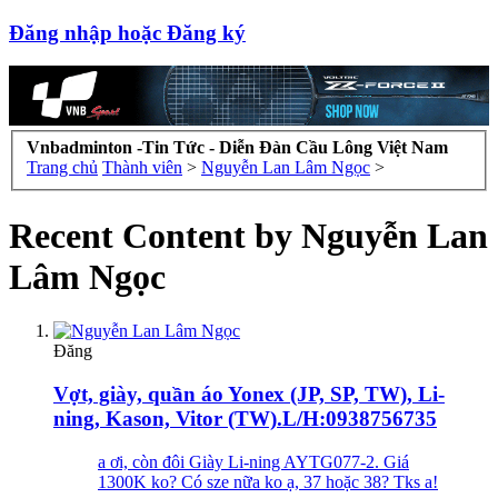
Đăng nhập hoặc Đăng ký
Vnbadminton -Tin Tức - Diễn Đàn Cầu Lông Việt Nam
Trang chủ
Thành viên
>
Nguyễn Lan Lâm Ngọc
>
Recent Content by Nguyễn Lan
Lâm Ngọc
Đăng
Vợt, giày, quần áo Yonex (JP, SP, TW), Li-
ning, Kason, Vitor (TW).L/H:0938756735
a ơi, còn đôi Giày Li-ning AYTG077-2. Giá
1300K ko? Có sze nữa ko ạ, 37 hoặc 38? Tks a!