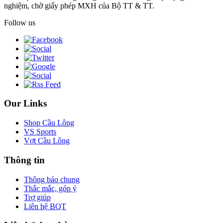
nghiệm, chờ giấy phép MXH của Bộ TT & TT.
Follow us
Our Links
Shop Cầu Lông
VS Sports
Vợt Cầu Lông
Thông tin
Thông báo chung
Thắc mắc, góp ý
Trợ giúp
Liên hệ BQT