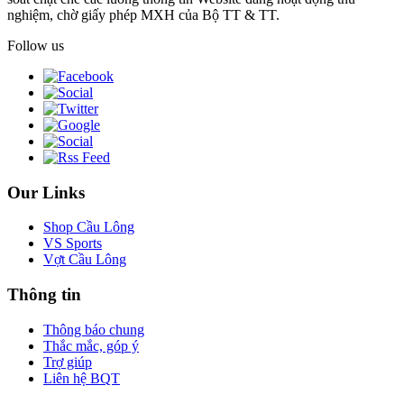
nghiệm, chờ giấy phép MXH của Bộ TT & TT.
Follow us
Our Links
Shop Cầu Lông
VS Sports
Vợt Cầu Lông
Thông tin
Thông báo chung
Thắc mắc, góp ý
Trợ giúp
Liên hệ BQT