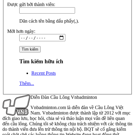
Được gửi bởi thành viên:
Dãn cách tên bằng dấu phẩy(,).
Mới hơn ngày:
Tìm kiếm hữu ích
Recent Posts
Thêm...
Diễn Đàn Cầu Lông Vnbadminton
Vnbadminton.com là diễn đàn về Cầu Lông Việt
Nam. Vnbadminton được thành lập từ 2012 với mục
đích giao lưu, học hỏi, chia sẻ và thảo luận mọi vấn đề liên quan
đến cầu lông. Chúng tôi sẽ không chịu trách nhiệm với các thông tin
do thành viên đưa lên trừ thông tin nội bộ. BQT sẽ cố gắng kiểm
soát chặt chẽ các luồng thông tin Website đang hoạt động thử