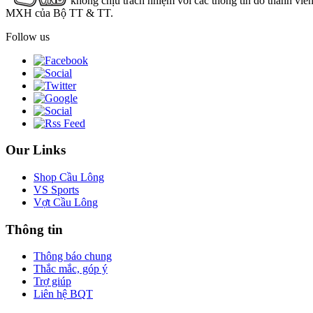
không chịu trách nhiệm với các thông tin do thành viê
MXH của Bộ TT & TT.
Follow us
Our Links
Shop Cầu Lông
VS Sports
Vợt Cầu Lông
Thông tin
Thông báo chung
Thắc mắc, góp ý
Trợ giúp
Liên hệ BQT