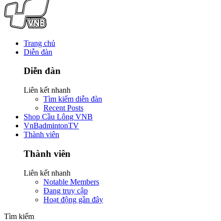
Trang chủ
Diễn đàn
Diễn đàn
Liên kết nhanh
Tìm kiếm diễn đàn
Recent Posts
Shop Cầu Lông VNB
VnBadmintonTV
Thành viên
Thành viên
Liên kết nhanh
Notable Members
Đang truy cập
Hoạt động gần đây
Tìm kiếm