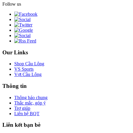
Follow us
Our Links
Shop Cầu Lông
VS Sports
Vợt Cầu Lông
Thông tin
Thông báo chung
Thắc mắc, góp ý
Trợ giúp
Liên hệ BQT
Liên kết bạn bè