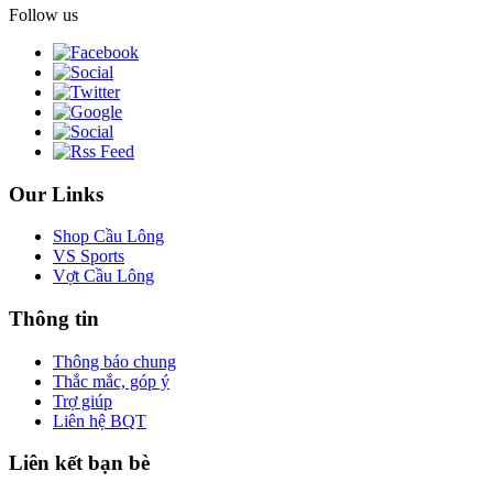
Follow us
Our Links
Shop Cầu Lông
VS Sports
Vợt Cầu Lông
Thông tin
Thông báo chung
Thắc mắc, góp ý
Trợ giúp
Liên hệ BQT
Liên kết bạn bè