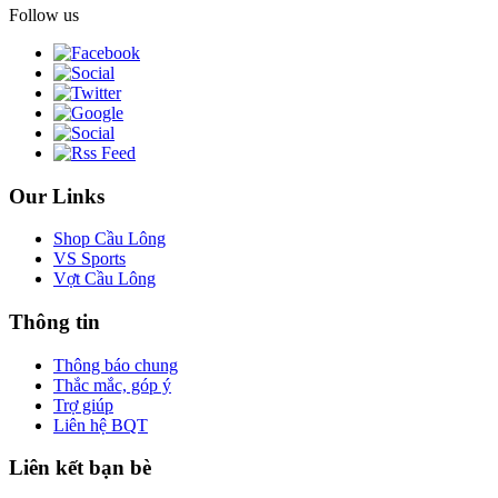
Follow us
Our Links
Shop Cầu Lông
VS Sports
Vợt Cầu Lông
Thông tin
Thông báo chung
Thắc mắc, góp ý
Trợ giúp
Liên hệ BQT
Liên kết bạn bè