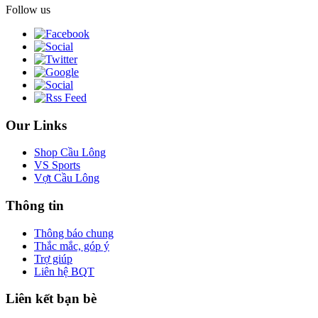
Follow us
Our Links
Shop Cầu Lông
VS Sports
Vợt Cầu Lông
Thông tin
Thông báo chung
Thắc mắc, góp ý
Trợ giúp
Liên hệ BQT
Liên kết bạn bè