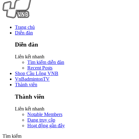
Trang chủ
Diễn đàn
Diễn đàn
Liên kết nhanh
Tìm kiếm diễn đàn
Recent Posts
Shop Cầu Lông VNB
VnBadmintonTV
Thành viên
Thành viên
Liên kết nhanh
Notable Members
Đang truy cập
Hoạt động gần đây
Tìm kiếm