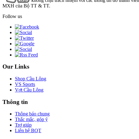
không chịu trách nhiệm với các thông tin do thành viê
MXH của Bộ TT & TT.
Follow us
Our Links
Shop Cầu Lông
VS Sports
Vợt Cầu Lông
Thông tin
Thông báo chung
Thắc mắc, góp ý
Trợ giúp
Liên hệ BQT