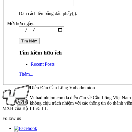
Dãn cách tên bằng dấu phẩy(,).
Mới hơn ngày:
Tìm kiếm hữu ích
Recent Posts
Thêm...
Diễn Đàn Cầu Lông Vnbadminton
Vnbadminton.com là diễn đàn về Cầu Lông Việt Nam. Vn
không chịu trách nhiệm với các thông tin do thành viê
MXH của Bộ TT & TT.
Follow us