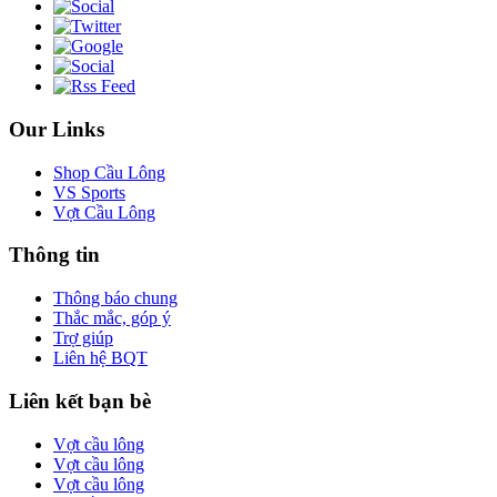
Our Links
Shop Cầu Lông
VS Sports
Vợt Cầu Lông
Thông tin
Thông báo chung
Thắc mắc, góp ý
Trợ giúp
Liên hệ BQT
Liên kết bạn bè
Vợt cầu lông
Vợt cầu lông
Vợt cầu lông