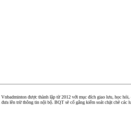
badminton được thành lập từ 2012 với mục đích giao lưu, học hỏi, ch
n đưa lên trừ thông tin nội bộ. BQT sẽ cố gắng kiểm soát chặt chẽ các