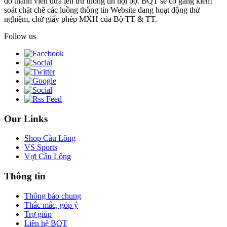
do thành viên đưa lên trừ thông tin nội bộ. BQT sẽ cố gắng kiểm
soát chặt chẽ các luồng thông tin Website đang hoạt động thử
nghiệm, chờ giấy phép MXH của Bộ TT & TT.
Follow us
Our Links
Shop Cầu Lông
VS Sports
Vợt Cầu Lông
Thông tin
Thông báo chung
Thắc mắc, góp ý
Trợ giúp
Liên hệ BQT