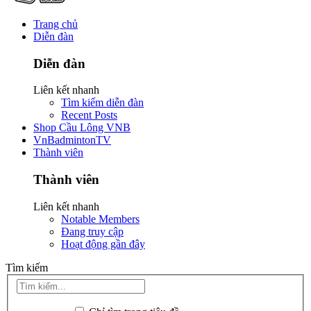
Trang chủ
Diễn đàn
Diễn đàn
Liên kết nhanh
Tìm kiếm diễn đàn
Recent Posts
Shop Cầu Lông VNB
VnBadmintonTV
Thành viên
Thành viên
Liên kết nhanh
Notable Members
Đang truy cập
Hoạt động gần đây
Tìm kiếm